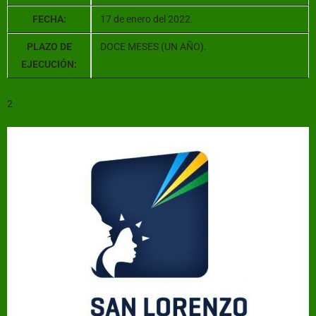
FECHA:
17 de enero del 2022.
PLAZO DE
DOCE MESES (UN AÑO).
EJECUCIÓN:
2