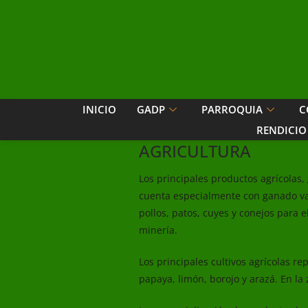
INICIO
GADP
PARROQUIA
C
RENDICIO
AGRICULTURA
Los principales productos agrícolas
cuenta especialmente con ganado va
pollos, patos, cuyes y conejos para 
minería.
Los principales cultivos agrícolas re
papaya, limón, borojo y arazá. En la