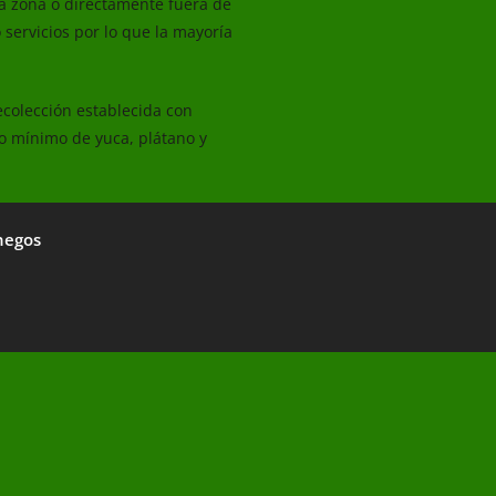
la zona o directamente fuera de
servicios por lo que la mayoría
ecolección establecida con
ivo mínimo de yuca, plátano y
negos