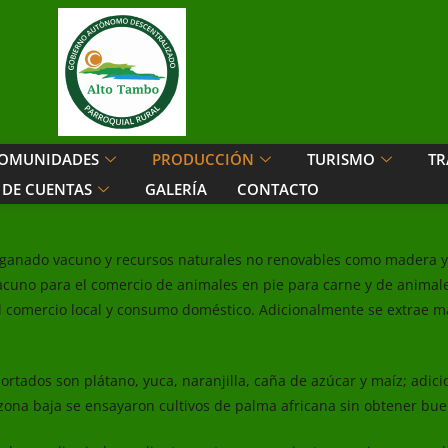
OMUNIDADES
PRODUCCIÓN
TURISMO
TR
 DE CUENTAS
GALERÍA
CONTACTO
, ganado vacuno y recursos naturales no renovables como madera y
cuno para el comercio de animales en pie para carne y de anima
el comercio local y consumo doméstico. Adicionalmente se extrae m
portados son plátano, yuca, naranjilla, caña de azúcar y maíz; adici
 zona baja se ensayaron cultivos de palma africana sin obtener bue